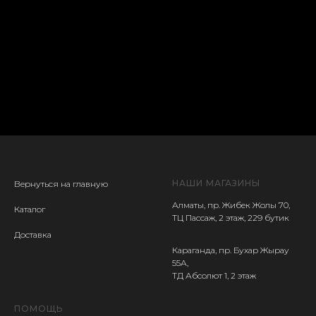
НАШИ МАГАЗИНЫ
Вернуться на главную
Алматы, пр. Жибек Жолы 70,
Каталог
ТЦ Пассаж, 2 этаж, 229 бутик
Доставка
Караганда, пр. Бухар Жырау
55А,
ТД Абсолют 1, 2 этаж
ПОМОЩЬ