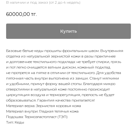
В наличии и под заказ (от 2 до 4 недель)
60000,00
тг.
Купить
Базовые
белые кеды прошиты фронтальным швом. Внутренняя
отделка из натуральной зернистой кожи в разы практичнее
и долговечнее текстильного подклада: не требует стирки, грязь
и пот легко очищается ватным диском, кожаный подклад
не протрется на пятке в отличии от текстильного. Для удобства
пяточная часть внутри выполнена из замши. Станут мягкими
и удобными, примут форму вашей стопы. Благодаря микро
отверстиями в натуральной коже постоянно происходит
циркуляция воздуха и терморегуляция, прелость не будет
образовываться. Гарантия качества прилагается!
Материал верха: Зернистая коровья кожа
Материал внутри: Гладкая телячья кожа
Подошва: Термоэластопласт (ТЭП)
Тип: Кеды