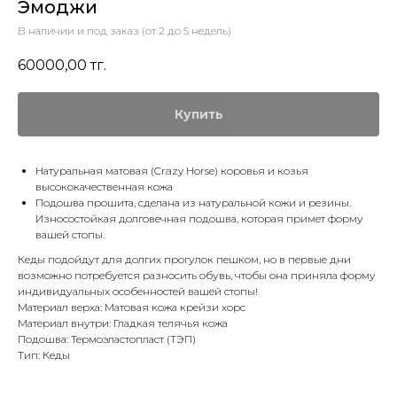
Эмоджи
В наличии и под заказ (от 2 до 5 недель)
60000,00
тг.
Купить
Натуральная матовая (Crazy Horse) коровья и козья
высококачественная кожа
Подошва прошита, сделана из натуральной кожи и резины.
Износостойкая долговечная подошва, которая примет форму
вашей стопы.
Кеды подойдут для долгих прогулок пешком, но в первые дни
возможно потребуется разносить обувь, чтобы она приняла форму
индивидуальных особенностей вашей стопы!
Материал верха: Матовая кожа крейзи хорс
Материал внутри: Гладкая телячья кожа
Подошва: Термоэластопласт (ТЭП)
Тип: Кеды