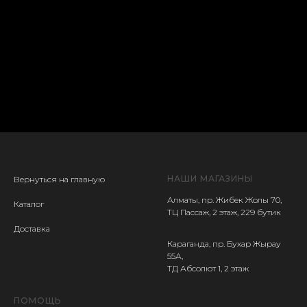
НАШИ МАГАЗИНЫ
Вернуться на главную
Алматы, пр. Жибек Жолы 70,
Каталог
ТЦ Пассаж, 2 этаж, 229 бутик
Доставка
Караганда, пр. Бухар Жырау
55А,
ТД Абсолют 1, 2 этаж
ПОМОЩЬ