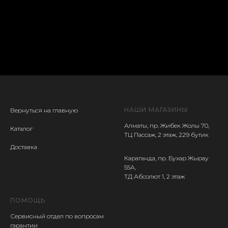
НАШИ МАГАЗИНЫ
Вернуться на главную
Алматы, пр. Жибек Жолы 70,
Каталог
ТЦ Пассаж, 2 этаж, 229 бутик
Доставка
Караганда, пр. Бухар Жырау
55А,
ТД Абсолют 1, 2 этаж
ПОМОЩЬ
Сервисный отдел
по вопросам
гарантии