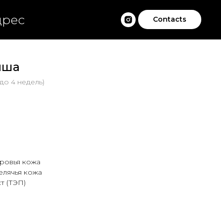
дрес
Contacts
мша
 до 4 недель)
оровья кожа
елячья кожа
т (ТЭП)