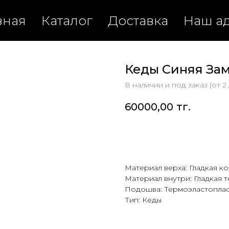
вная
Каталог
Доставка
Наш а
Кеды Синяя За
В наличии и под заказ (от 2
60000,00
тг.
Купить
Материал верха: Гладкая к
Материал внутри: Гладкая т
Подошва: Термоэластоплас
Тип: Кеды